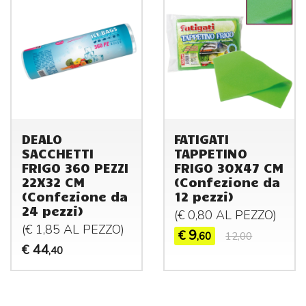
DEALO
FATIGATI
SACCHETTI
TAPPETINO
FRIGO 360 PEZZI
FRIGO 30X47 CM
22X32 CM
(Confezione da
(Confezione da
12 pezzi)
24 pezzi)
(€ 0,80 AL
PEZZO
)
(€ 1,85 AL
PEZZO
)
9
€
,60
12,00
44
€
,40