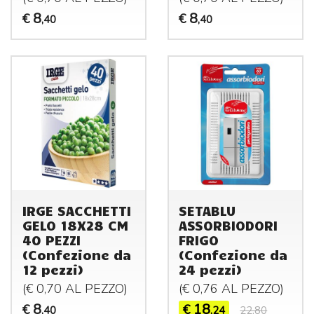
8
8
€
€
,40
,40
IRGE SACCHETTI
SETABLU
GELO 18X28 CM
ASSORBIODORI
40 PEZZI
FRIGO
(Confezione da
(Confezione da
12 pezzi)
24 pezzi)
(€ 0,70 AL
PEZZO
)
(€ 0,76 AL
PEZZO
)
8
18
€
€
,40
,24
22,80