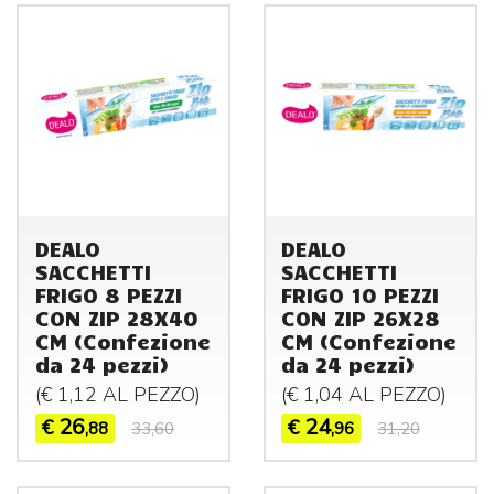
DEALO
DEALO
SACCHETTI
SACCHETTI
FRIGO 8 PEZZI
FRIGO 10 PEZZI
CON ZIP 28X40
CON ZIP 26X28
CM (Confezione
CM (Confezione
da 24 pezzi)
da 24 pezzi)
(€ 1,12 AL
PEZZO
)
(€ 1,04 AL
PEZZO
)
26
24
€
€
,88
33,60
,96
31,20