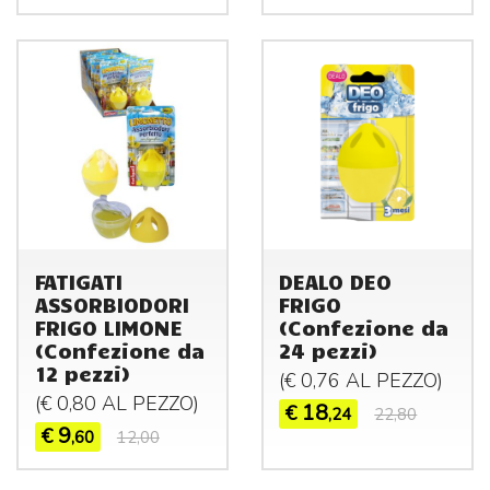
FATIGATI
DEALO DEO
ASSORBIODORI
FRIGO
FRIGO LIMONE
(Confezione da
(Confezione da
24 pezzi)
12 pezzi)
(€ 0,76 AL
PEZZO
)
(€ 0,80 AL
PEZZO
)
18
€
,24
22,80
9
€
,60
12,00