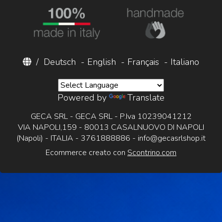
/
Deutsch
-
English
-
Français
-
Italiano
Powered by
Translate
GECA SRL - GECA SRL - P.Iva 10239041212
VIA NAPOLI,159 - 80013 CASALNUOVO DI NAPOLI
(Napoli) - ITALIA - 3761888886 -
info@gecasrlshop.it
Ecommerce creato con
Scontrino.com