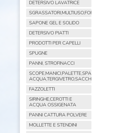
DETERSIVO LAVATRICE
SGRASSATORI,MULTIUSO,FORNO,POLVERE,VET
SAPONE GEL E SOLIDO
DETERSIVO PIATTI
PRODOTTI PER CAPELLI
SPUGNE
PANNI, STROFINACCI
SCOPE,MANICI,PALETTE,SPAZZOLE,TIRA
ACQUA,TERGIVETRO,SACCHI,MOP
FAZZOLETTI
SIRINGHE,CEROTTI E
ACQUA OSSIGENATA
PANNI CATTURA POLVERE
MOLLETTE E STENDINI