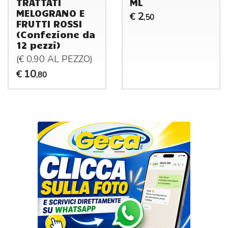
TRATTATI
ML
MELOGRANO E
2
€
,50
FRUTTI ROSSI
(Confezione da
12 pezzi)
(€ 0,90 AL
PEZZO
)
10
€
,80