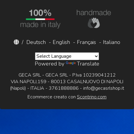
/
Deutsch
-
English
-
Français
-
Italiano
Powered by
Translate
GECA SRL - GECA SRL - P.Iva 10239041212
VIA NAPOLI,159 - 80013 CASALNUOVO DI NAPOLI
(Napoli) - ITALIA - 3761888886 -
info@gecasrlshop.it
Ecommerce creato con
Scontrino.com