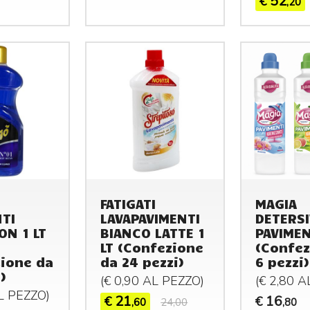
52
€
,20
FATIGATI
MAGIA
TI
LAVAPAVIMENTI
DETERS
ON 1 LT
BIANCO LATTE 1
PAVIMEN
LT (Confezione
(Confez
ione da
da 24 pezzi)
6 pezzi)
)
(€ 0,90 AL
PEZZO
)
(€ 2,80 
AL
PEZZO
)
21
16
€
€
,60
24,00
,80