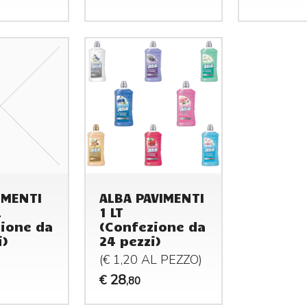
RI,AMMONIACA
IMENTI
ALBA PAVIMENTI
L
1 LT
ione da
(Confezione da
i)
24 pezzi)
(€ 1,20 AL
PEZZO
)
28
€
,80