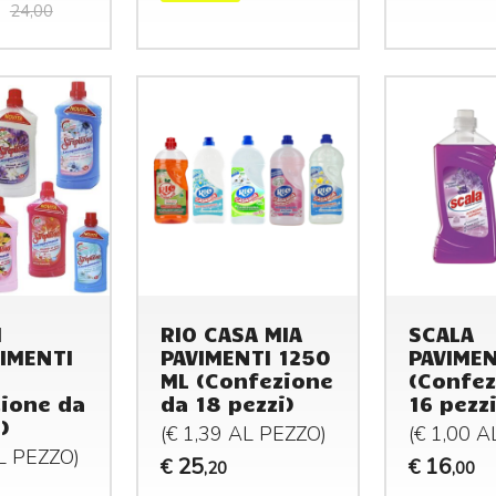
24,00
I
RIO CASA MIA
SCALA
IMENTI
PAVIMENTI 1250
PAVIMEN
ML (Confezione
(Confez
ione da
da 18 pezzi)
16 pezzi
)
(€ 1,39 AL
PEZZO
)
(€ 1,00 
AL
PEZZO
)
25
16
€
€
,20
,00