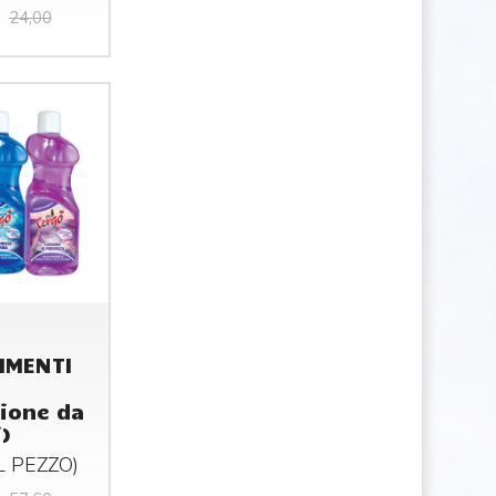
24,00
IMENTI
ione da
)
AL
PEZZO
)