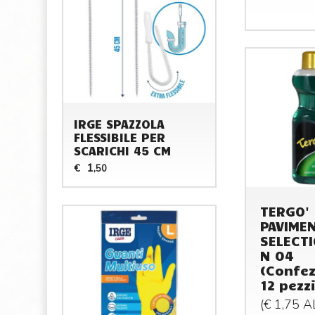
IRGE SPAZZOLA
FLESSIBILE PER
SCARICHI 45 CM
1
€
,50
TERGO'
PAVIMEN
SELECTI
N 04
(Confez
12 pezzi
(€ 1,75 