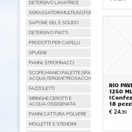
DETERSIVO LAVATRICE
SGRASSATORI,MULTIUSO,FORNO,POLVERE,VET
SAPONE GEL E SOLIDO
DETERSIVO PIATTI
PRODOTTI PER CAPELLI
SPUGNE
PANNI, STROFINACCI
SCOPE,MANICI,PALETTE,SPAZZOLE,TIRA
ACQUA,TERGIVETRO,SACCHI,MOP
RIO PAV
FAZZOLETTI
1250 M
(Confez
SIRINGHE,CEROTTI E
18 pezz
ACQUA OSSIGENATA
24
€
,30
PANNI CATTURA POLVERE
MOLLETTE E STENDINI