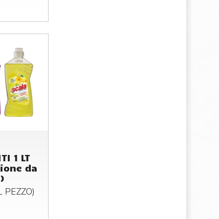
TI 1 LT
ione da
)
AL
PEZZO
)