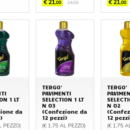
21
21
€
€
,00
24,00
,00
TERGO'
TERGO'
TI
PAVIMENTI
PAVIMEN
ON 1 LT
SELECTION 1 LT
SELECTI
N 03
N 02
ione da
(Confezione da
(Confez
)
12 pezzi)
12 pezzi
AL
PEZZO
)
(€ 1,75 AL
PEZZO
)
(€ 1,75 