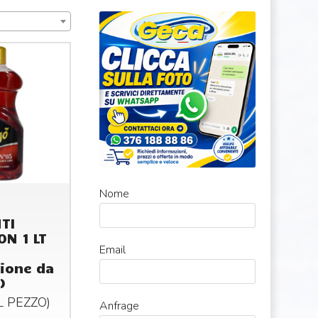
Nome
TI
ON 1 LT
Email
ione da
)
AL
PEZZO
)
Anfrage