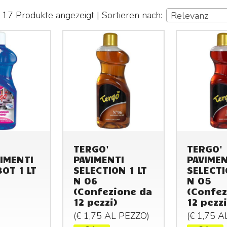
17 Produkte angezeigt | Sortieren nach:
Relevanz
TERGO'
TERGO'
IMENTI
PAVIMENTI
PAVIMEN
OT 1 LT
SELECTION 1 LT
SELECTI
N 06
N 05
(Confezione da
(Confez
12 pezzi)
12 pezzi
(€ 1,75 AL
PEZZO
)
(€ 1,75 