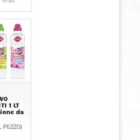
57,60
IVO
TI 1 LT
ione da
AL
PEZZO
)