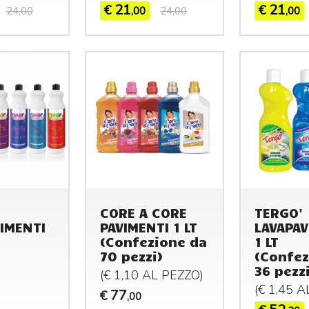
21
21
€
€
24,00
,00
24,00
,00
CORE A CORE
TERGO'
IMENTI
PAVIMENTI 1 LT
LAVAPAV
(Confezione da
1 LT
70 pezzi)
(Confez
36 pezzi
(€ 1,10 AL
PEZZO
)
(€ 1,45 
77
€
,00