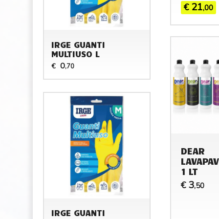
21
€
,00
IRGE GUANTI
MULTIUSO L
0
€
,70
DEAR
LAVAPAV
1 LT
3
€
,50
IRGE GUANTI