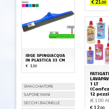
21
€
,00
IRGE SPINGIACQUA
IN PLASTICA 33 CM
1
€
,50
FATIGAT
LAVAPAV
1 LT
SMACCHIATORE
(Confez
12 pezzi
SAPONE MANI
(€ 1,00 
SECCHI \ BACINELLE
12
€
,00