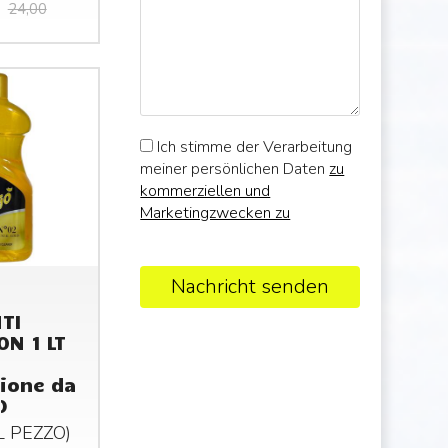
24,00
Ich stimme der Verarbeitung
meiner persönlichen Daten
zu
kommerziellen und
Marketingzwecken zu
Nachricht senden
TI
ON 1 LT
ione da
)
AL
PEZZO
)