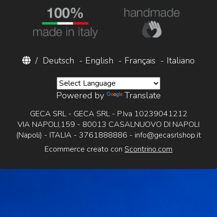
/
Deutsch
-
English
-
Français
-
Italiano
Powered by
Translate
GECA SRL - GECA SRL - P.Iva 10239041212
VIA NAPOLI,159 - 80013 CASALNUOVO DI NAPOLI
(Napoli) - ITALIA - 3761888886 -
info@gecasrlshop.it
Ecommerce creato con
Scontrino.com