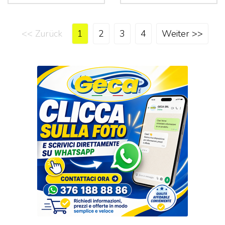
<< Zurück
1
2
3
4
Weiter >>