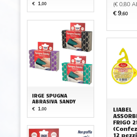
1
(€ 0,80 
€
,00
9
€
,60
IRGE SPUGNA
ABRASIVA SANDY
LIABEL
1
€
,00
ASSORB
FRIGO 2
(Confez
12 pezzi