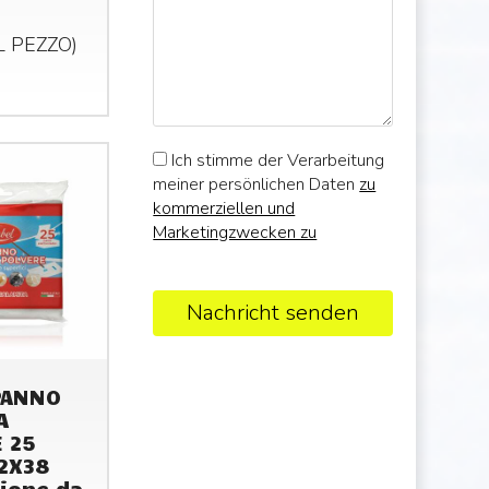
AL
PEZZO
)
Ich stimme der Verarbeitung
meiner persönlichen Daten
zu
kommerziellen und
Marketingzwecken zu
Nachricht senden
PANNO
A
 25
22X38
ione da