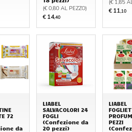
18 pezzi)
(€ 1,85 
(€ 0,80 AL
PEZZO
)
11
€
,10
RI,AMMONIACA
14
€
,40
LIABEL
LIABEL
TINE
SALVACOLORI 24
FOGLIET
TE 72
FOGLI
PROFUM
(Confezione da
PEZZI
ione da
20 pezzi)
(Confez