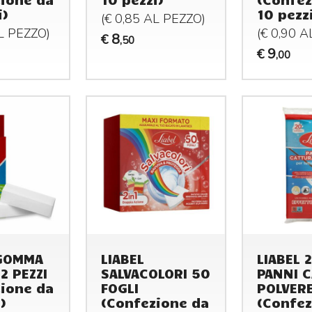
i)
10 pezz
(€ 0,85 AL
PEZZO
)
AL
PEZZO
)
(€ 0,90 
8
€
,50
9
€
,00
 GOMMA
LIABEL
LIABEL 
2 PEZZI
SALVACOLORI 50
PANNI 
ione da
FOGLI
POLVER
)
(Confezione da
(Confez