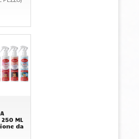
AL
PEZZO
)
A
 250 ML
ione da