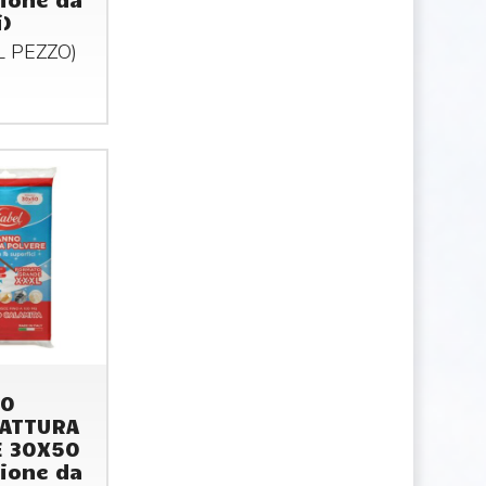
i)
AL
PEZZO
)
20
CATTURA
E 30X50
ione da