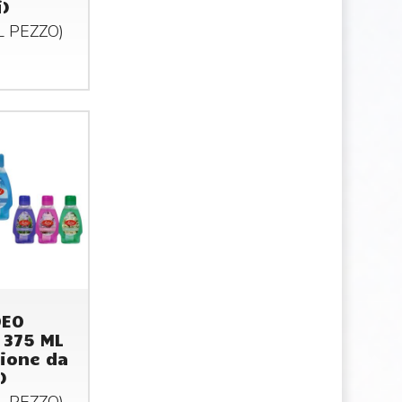
i)
AL
PEZZO
)
DEO
 375 ML
ione da
)