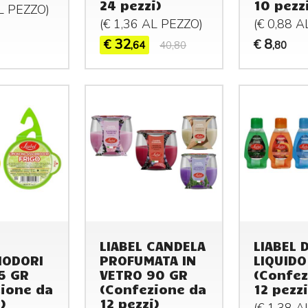
24 pezzi)
10 pezz
AL
PEZZO
)
(€ 1,36 AL
PEZZO
)
(€ 0,88 
32
8
€
€
,64
40,80
,80
LIABEL CANDELA
LIABEL 
IODORI
PROFUMATA IN
LIQUIDO
5 GR
VETRO 90 GR
(Confez
ione da
(Confezione da
12 pezzi
)
12 pezzi)