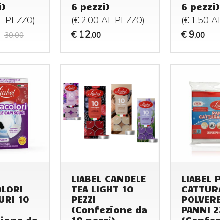
i)
6 pezzi)
6 pezzi)
AL
PEZZO
)
(€ 2,00 AL
PEZZO
)
(€ 1,50 
12
9
€
€
30,00
,00
,00
LIABEL CANDELE
LIABEL 
OLORI
TEA LIGHT 10
CATTUR
URI 10
PEZZI
POLVERE
(Confezione da
PANNI 
ione da
10 pezzi)
(Confez