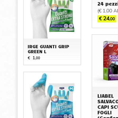
24 pezz
(€ 1,00 
24
€
,00
IRGE GUANTI GRIP
GREEN L
1
€
,00
LIABEL
SALVAC
CAPI SC
FOGLI
(Confez