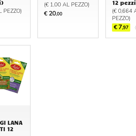
i)
12 pezzi
(€ 1,00 AL
PEZZO
)
AL
PEZZO
)
(€ 0,664 
20
€
,00
PEZZO
)
7
€
,97
GI LANA
TI 12