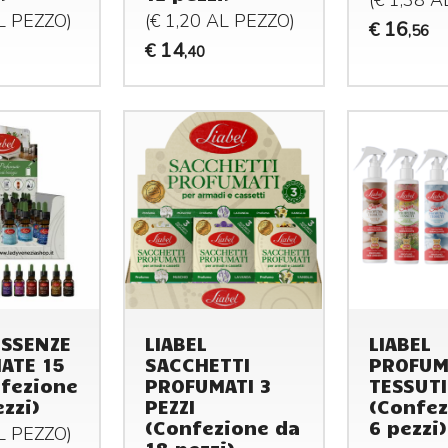
(€ 1,38 
AL
PEZZO
)
(€ 1,20 AL
PEZZO
)
16
€
,56
14
€
,40
ESSENZE
LIABEL
LIABEL
ATE 15
SACCHETTI
PROFUM
fezione
PROFUMATI 3
TESSUTI
ezzi)
PEZZI
(Confez
(Confezione da
6 pezzi)
AL
PEZZO
)