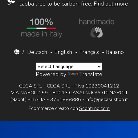
caoba tree to be carbon-free.
Find out more
/
Deutsch
-
English
-
Français
-
Italiano
Powered by
Translate
GECA SRL - GECA SRL - P.Iva 10239041212
VIA NAPOLI,159 - 80013 CASALNUOVO DI NAPOLI
(Napoli) - ITALIA - 3761888886 -
info@gecasrlshop.it
Ecommerce creato con
Scontrino.com