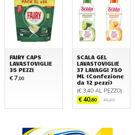
FAIRY CAPS
SCALA GEL
LAVASTOVIGLIE
LAVASTOVIGLIE
35 PEZZI
37 LAVAGGI 750
ML (Confezione
7
€
,00
da 12 pezzi)
(€ 3,40 AL
PEZZO
)
40
€
,80
45,60