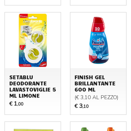
SETABLU
FINISH GEL
DEODORANTE
BRILLANTANTE
LAVASTOVIGLIE 5
600 ML
ML LIMONE
(€ 3,10 AL
PEZZO
)
1
€
,00
3
€
,10