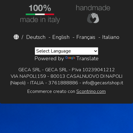
/
Deutsch
-
English
-
Français
-
Italiano
Powered by
Translate
GECA SRL - GECA SRL - P.Iva 10239041212
VIA NAPOLI,159 - 80013 CASALNUOVO DI NAPOLI
(Napoli) - ITALIA - 3761888886 -
info@gecasrlshop.it
Ecommerce creato con
Scontrino.com