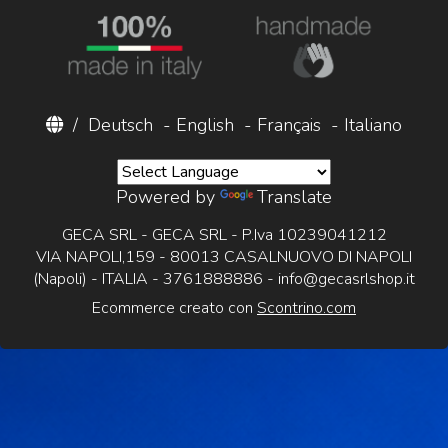
/
Deutsch
-
English
-
Français
-
Italiano
Powered by
Translate
GECA SRL - GECA SRL - P.Iva 10239041212
VIA NAPOLI,159 - 80013 CASALNUOVO DI NAPOLI
(Napoli) - ITALIA - 3761888886 -
info@gecasrlshop.it
Ecommerce creato con
Scontrino.com