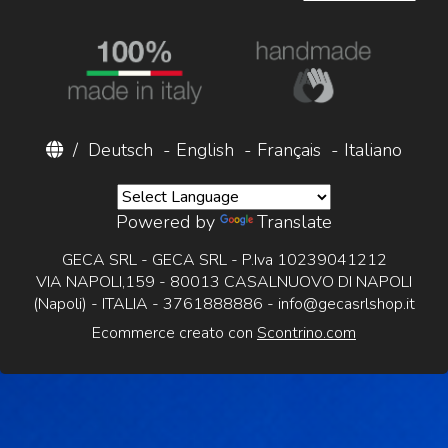
/
Deutsch
-
English
-
Français
-
Italiano
Powered by
Translate
GECA SRL - GECA SRL - P.Iva 10239041212
VIA NAPOLI,159 - 80013 CASALNUOVO DI NAPOLI
(Napoli) - ITALIA - 3761888886 -
info@gecasrlshop.it
Ecommerce creato con
Scontrino.com