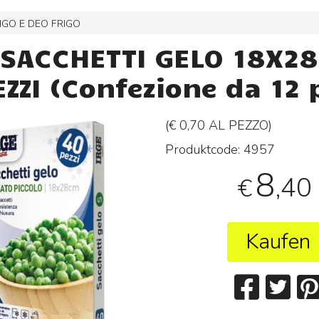
IGO E DEO FRIGO
 SACCHETTI GELO 18X2
ZZI (Confezione da 12 
(€ 0,70 AL
PEZZO
)
Produktcode:
4957
8
,40
€
Kaufen