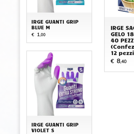
IRGE GUANTI GRIP
IRGE SA
BLUE M
GELO 1
1
€
,00
40 PEZZ
(Confez
12 pezzi
8
€
,40
IRGE GUANTI GRIP
VIOLET S