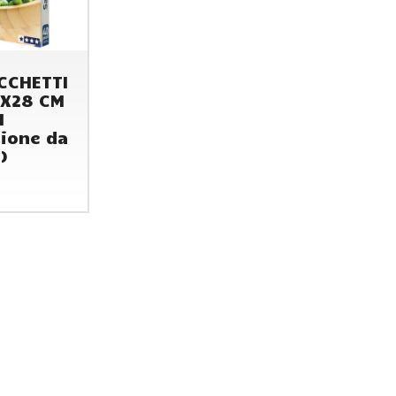
CCHETTI
8X28 CM
I
ione da
)