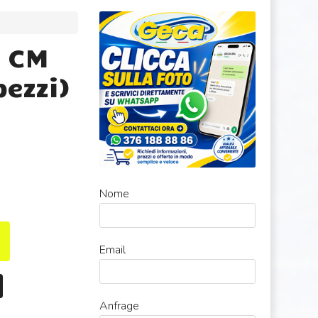
8 CM
pezzi)
Nome
Email
Anfrage