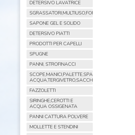
DETERSIVO LAVATRICE
SGRASSATORI,MULTIUSO,FORNO,POLVERE,VET
SAPONE GEL E SOLIDO
DETERSIVO PIATTI
PRODOTTI PER CAPELLI
SPUGNE
PANNI, STROFINACCI
SCOPE,MANICI,PALETTE,SPAZZOLE,TIRA
ACQUA,TERGIVETRO,SACCHI,MOP
FAZZOLETTI
SIRINGHE,CEROTTI E
ACQUA OSSIGENATA
PANNI CATTURA POLVERE
MOLLETTE E STENDINI