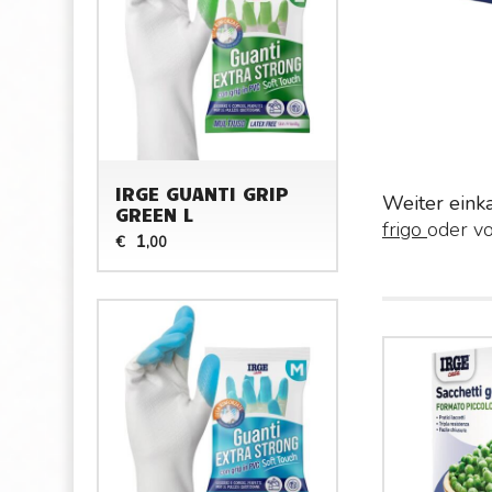
IRGE GUANTI GRIP
Weiter eink
GREEN L
frigo
oder v
1
€
,00