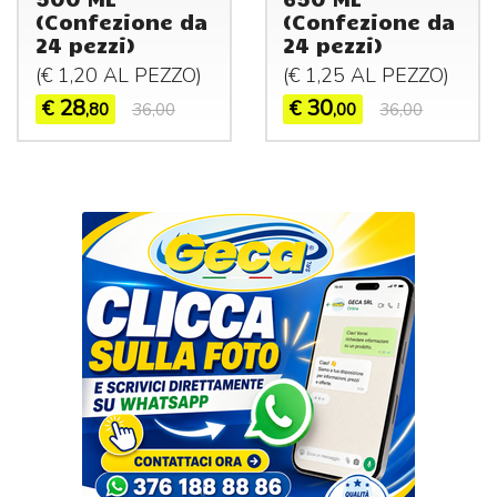
(Confezione da
(Confezione da
24 pezzi)
24 pezzi)
(€ 1,20 AL
PEZZO
)
(€ 1,25 AL
PEZZO
)
28
30
€
€
,80
36,00
,00
36,00