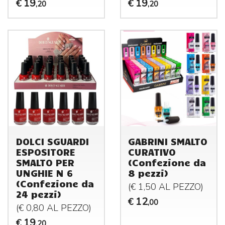
19
19
€
€
,20
,20
DOLCI SGUARDI
GABRINI SMALTO
ESPOSITORE
CURATIVO
SMALTO PER
(Confezione da
UNGHIE N 6
8 pezzi)
(Confezione da
(€ 1,50 AL
PEZZO
)
24 pezzi)
12
€
,00
(€ 0,80 AL
PEZZO
)
19
€
,20