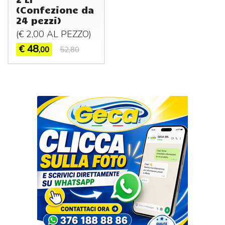
(Confezione da
24 pezzi)
(€ 2,00 AL
PEZZO
)
48
€
,00
52,80