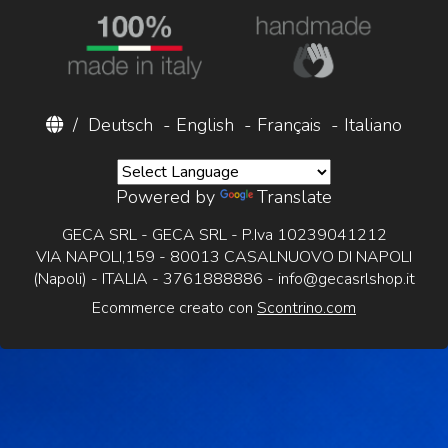
/
Deutsch
-
English
-
Français
-
Italiano
Powered by
Translate
GECA SRL - GECA SRL - P.Iva 10239041212
VIA NAPOLI,159 - 80013 CASALNUOVO DI NAPOLI
(Napoli) - ITALIA - 3761888886 -
info@gecasrlshop.it
Ecommerce creato con
Scontrino.com