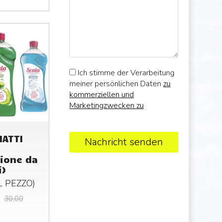
Ich stimme der Verarbeitung
meiner persönlichen Daten
zu
kommerziellen und
Marketingzwecken zu
IATTI
Nachricht senden
ione da
i)
AL
PEZZO
)
30,00