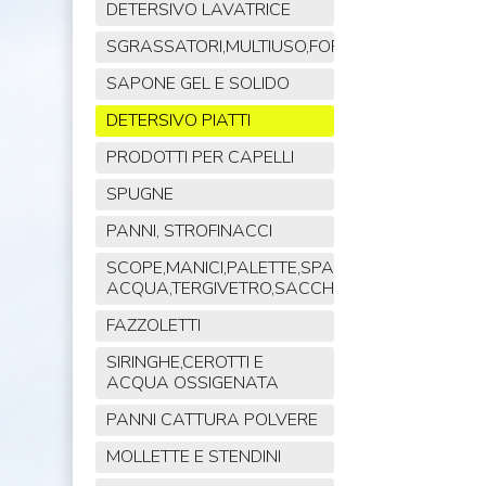
DETERSIVO LAVATRICE
SGRASSATORI,MULTIUSO,FORNO,POLVERE,VET
SAPONE GEL E SOLIDO
DETERSIVO PIATTI
PRODOTTI PER CAPELLI
SPUGNE
PANNI, STROFINACCI
SCOPE,MANICI,PALETTE,SPAZZOLE,TIRA
ACQUA,TERGIVETRO,SACCHI,MOP
FAZZOLETTI
SIRINGHE,CEROTTI E
ACQUA OSSIGENATA
PANNI CATTURA POLVERE
MOLLETTE E STENDINI