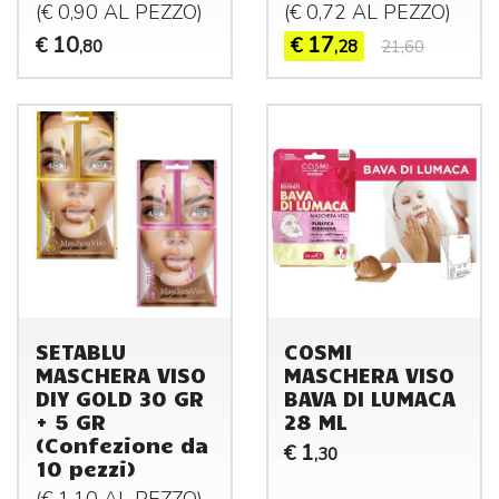
(€ 0,90 AL
PEZZO
)
(€ 0,72 AL
PEZZO
)
10
17
€
€
,80
,28
21,60
SETABLU
COSMI
MASCHERA VISO
MASCHERA VISO
DIY GOLD 30 GR
BAVA DI LUMACA
+ 5 GR
28 ML
(Confezione da
1
€
,30
10 pezzi)
(€ 1,10 AL
PEZZO
)