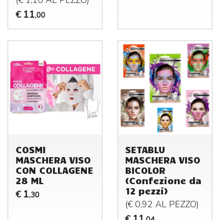
11
€
,00
COSMI
SETABLU
MASCHERA VISO
MASCHERA VISO
CON COLLAGENE
BICOLOR
28 ML
(Confezione da
12 pezzi)
1
€
,30
(€ 0,92 AL
PEZZO
)
11
€
,04