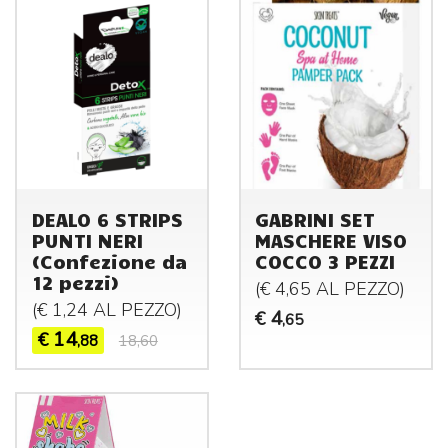
DEALO 6 STRIPS
GABRINI SET
PUNTI NERI
MASCHERE VISO
(Confezione da
COCCO 3 PEZZI
12 pezzi)
(€ 4,65 AL
PEZZO
)
(€ 1,24 AL
PEZZO
)
4
€
,65
14
€
,88
18,60