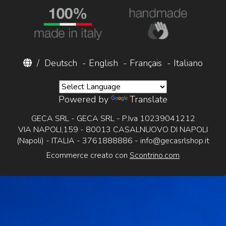
/
Deutsch
-
English
-
Français
-
Italiano
Powered by
Translate
GECA SRL - GECA SRL - P.Iva 10239041212
VIA NAPOLI,159 - 80013 CASALNUOVO DI NAPOLI
(Napoli) - ITALIA - 3761888886 -
info@gecasrlshop.it
Ecommerce creato con
Scontrino.com