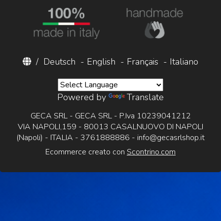
/
Deutsch
-
English
-
Français
-
Italiano
Powered by
Translate
GECA SRL - GECA SRL - P.Iva 10239041212
VIA NAPOLI,159 - 80013 CASALNUOVO DI NAPOLI
(Napoli) - ITALIA - 3761888886 -
info@gecasrlshop.it
Ecommerce creato con
Scontrino.com