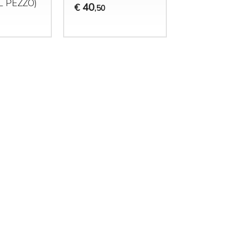
AL
PEZZO
)
40
€
,50