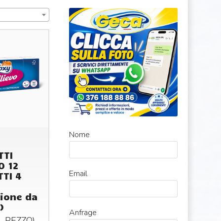
Nome
TTI
O 12
Email
TI 4
ione da
)
Anfrage
AL
PEZZO
)