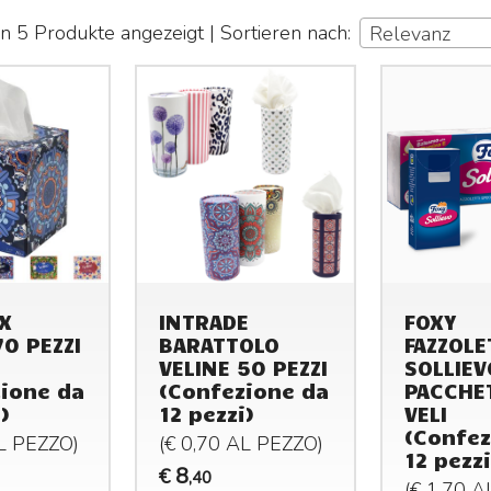
 5 Produkte angezeigt | Sortieren nach:
Relevanz
X
INTRADE
FOXY
70 PEZZI
BARATTOLO
FAZZOLE
VELINE 50 PEZZI
SOLLIEV
ione da
(Confezione da
PACCHET
)
12 pezzi)
VELI
(Confez
AL
PEZZO
)
(€ 0,70 AL
PEZZO
)
12 pezzi
8
€
,40
(€ 1,70 