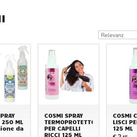
I
Relevanz
SPRAY
COSMI SPRAY
COSMI C
 250 ML
TERMOPROTETTORE
LISCI P
ione da
PER CAPELLI
125 ML
)
RICCI 125 ML
2
€