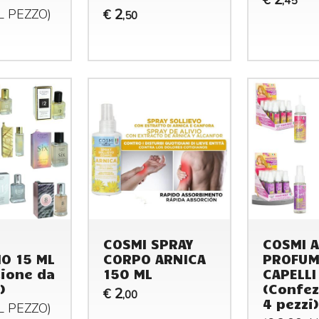
,45
2
AL
PEZZO
)
€
,50
COSMI SPRAY
COSMI 
O 15 ML
CORPO ARNICA
PROFUM
ione da
150 ML
CAPELLI
)
(Confez
2
€
,00
4 pezzi)
AL
PEZZO
)