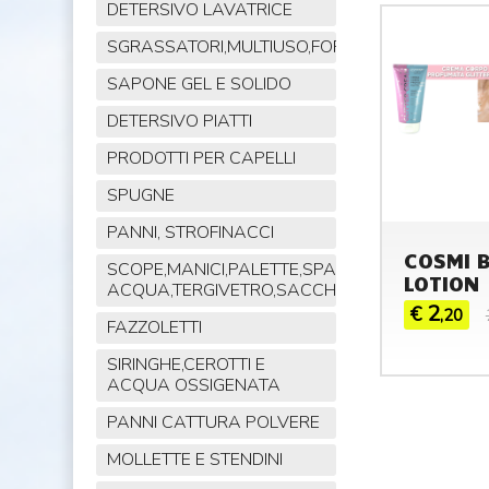
DETERSIVO LAVATRICE
SGRASSATORI,MULTIUSO,FORNO,POLVERE,VET
SAPONE GEL E SOLIDO
DETERSIVO PIATTI
PRODOTTI PER CAPELLI
SPUGNE
PANNI, STROFINACCI
COSMI 
SCOPE,MANICI,PALETTE,SPAZZOLE,TIRA
LOTION 
ACQUA,TERGIVETRO,SACCHI,MOP
2
€
,20
FAZZOLETTI
SIRINGHE,CEROTTI E
ACQUA OSSIGENATA
PANNI CATTURA POLVERE
MOLLETTE E STENDINI