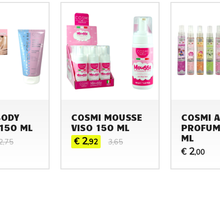
RI,AMMONIACA
BODY
COSMI MOUSSE
COSMI 
150 ML
VISO 150 ML
PROFUM
ML
2
€
2,75
,92
3,65
2
€
,00