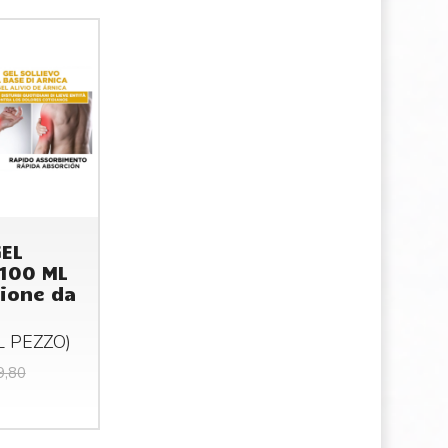
GEL
100 ML
ione da
AL
PEZZO
)
9,80