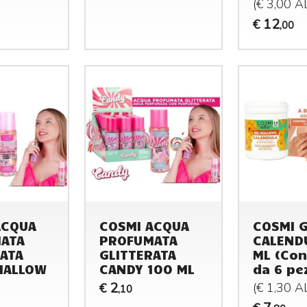
(€ 3,00 
12
€
,00
ACQUA
COSMI ACQUA
COSMI 
ATA
PROFUMATA
CALEND
RATA
GLITTERATA
ML (Con
MALLOW
CANDY 100 ML
da 6 pez
2
(€ 1,30 
€
,10