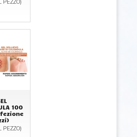
AL
PEZZO
)
GEL
ULA 100
fezione
zi)
AL
PEZZO
)