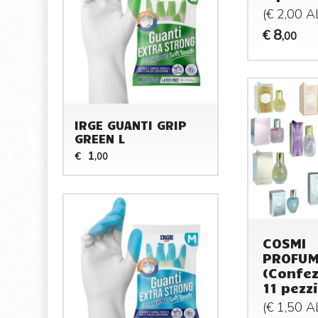
(€ 2,00 
8
€
,00
IRGE GUANTI GRIP
GREEN L
1
€
,00
COSMI
PROFUM
(Confez
11 pezzi
(€ 1,50 