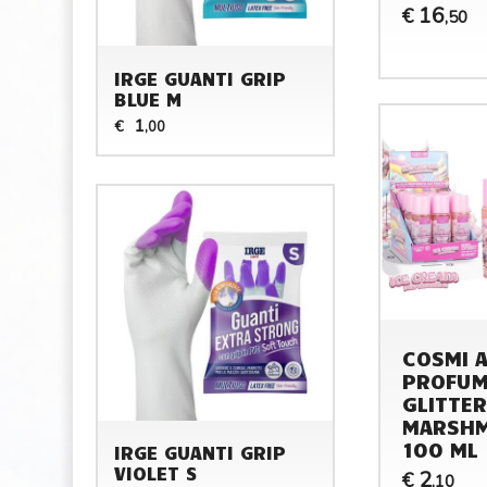
16
€
,50
IRGE GUANTI GRIP
BLUE M
1
€
,00
COSMI 
PROFUM
GLITTE
MARSH
100 ML
IRGE GUANTI GRIP
VIOLET S
2
€
,10