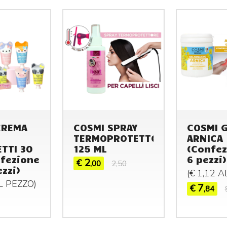
CREMA
COSMI SPRAY
COSMI 
TERMOPROTETTORE
ARNICA 
TTI 30
125 ML
(Confez
fezione
6 pezzi)
2
€
,00
2,50
ezzi)
(€ 1,12 
AL
PEZZO
)
7
€
,84