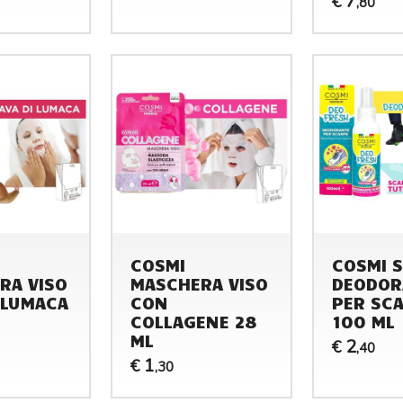
7
€
,80
COSMI
COSMI 
RA VISO
MASCHERA VISO
DEODOR
 LUMACA
CON
PER SC
COLLAGENE 28
100 ML
ML
2
€
,40
1
€
,30