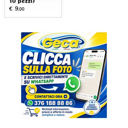
10 pezzi)
9
€
,00