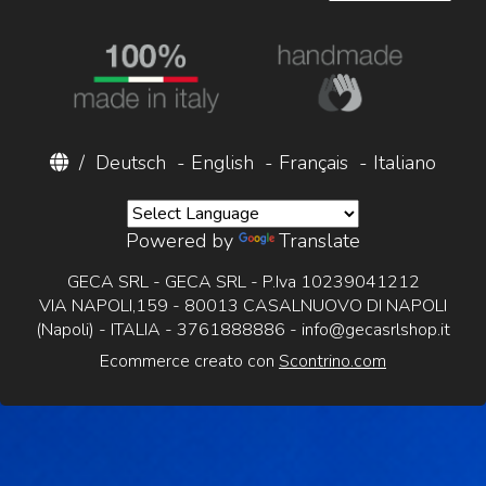
/
Deutsch
-
English
-
Français
-
Italiano
Powered by
Translate
GECA SRL - GECA SRL - P.Iva 10239041212
VIA NAPOLI,159 - 80013 CASALNUOVO DI NAPOLI
(Napoli) - ITALIA - 3761888886 -
info@gecasrlshop.it
Ecommerce creato con
Scontrino.com