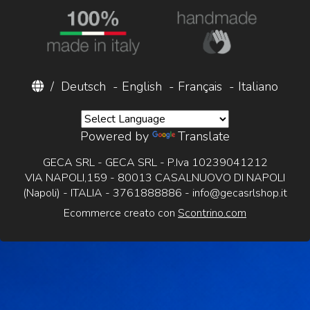
/
Deutsch
-
English
-
Français
-
Italiano
Powered by
Translate
GECA SRL - GECA SRL - P.Iva 10239041212
VIA NAPOLI,159 - 80013 CASALNUOVO DI NAPOLI
(Napoli) - ITALIA - 3761888886 -
info@gecasrlshop.it
Ecommerce creato con
Scontrino.com