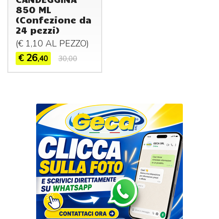
850 ML
(Confezione da
24 pezzi)
(€ 1,10 AL
PEZZO
)
26
€
,40
30,00