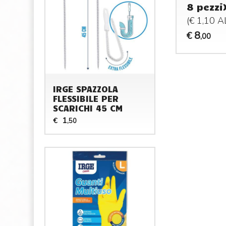
8 pezzi
(€ 1,10 
8
€
,00
IRGE SPAZZOLA
FLESSIBILE PER
SCARICHI 45 CM
1
€
,50