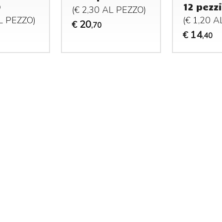
)
12 pezzi
(€ 2,30 AL
PEZZO
)
AL
PEZZO
)
(€ 1,20 
20
€
,70
14
€
,40