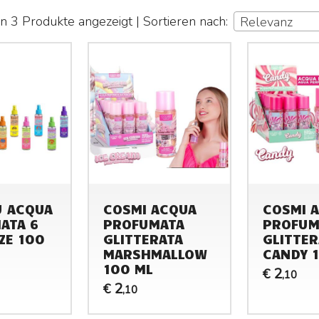
 3 Produkte angezeigt | Sortieren nach:
Relevanz
U ACQUA
COSMI ACQUA
COSMI 
ATA 6
PROFUMATA
PROFUM
ZE 100
GLITTERATA
GLITTER
MARSHMALLOW
CANDY 
100 ML
2
€
,10
2
€
,10