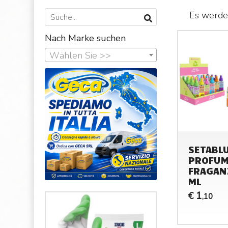
Es werden
Nach Marke suchen
Wählen Sie >>
SETABL
PROFUM
FRAGAN
ML
1
€
,10