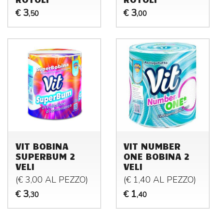
3
3
€
€
,50
,00
VIT BOBINA
VIT NUMBER
SUPERBUM 2
ONE BOBINA 2
VELI
VELI
(€ 3,00 AL
PEZZO
)
(€ 1,40 AL
PEZZO
)
3
1
€
€
,30
,40