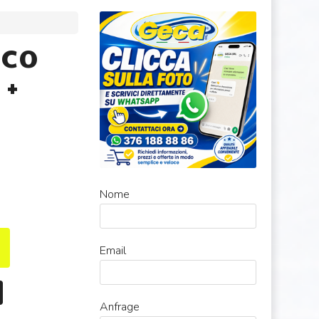
NCO
 +
Nome
Email
Anfrage