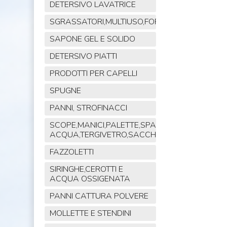
DETERSIVO LAVATRICE
SGRASSATORI,MULTIUSO,FORNO,POLVERE,VET
SAPONE GEL E SOLIDO
DETERSIVO PIATTI
PRODOTTI PER CAPELLI
SPUGNE
PANNI, STROFINACCI
SCOPE,MANICI,PALETTE,SPAZZOLE,TIRA
ACQUA,TERGIVETRO,SACCHI,MOP
FAZZOLETTI
SIRINGHE,CEROTTI E
ACQUA OSSIGENATA
PANNI CATTURA POLVERE
MOLLETTE E STENDINI