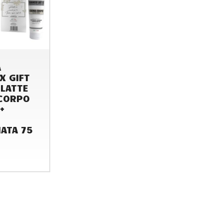
A
X GIFT
 LATTE
CORPO
+
ATA 75