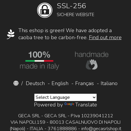
SSL-256
SICHERE WEBSITE
This eshop is green! We have adopted a
caoba tree to be carbon-free.
Find out more
/
Deutsch
-
English
-
Français
-
Italiano
Powered by
Translate
GECA SRL - GECA SRL - P.Iva 10239041212
VIA NAPOLI,159 - 80013 CASALNUOVO DI NAPOLI
(Napoli) - ITALIA - 3761888886 -
info@gecasrlshop.it