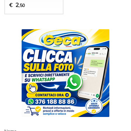
2
€
,50