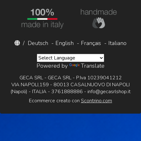
/
Deutsch
-
English
-
Français
-
Italiano
Powered by
Translate
GECA SRL - GECA SRL - P.Iva 10239041212
VIA NAPOLI,159 - 80013 CASALNUOVO DI NAPOLI
(Napoli) - ITALIA - 3761888886 -
info@gecasrlshop.it
Ecommerce creato con
Scontrino.com