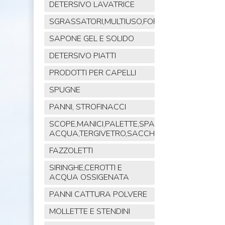
DETERSIVO LAVATRICE
SGRASSATORI,MULTIUSO,FORNO,POLVERE,VET
SAPONE GEL E SOLIDO
DETERSIVO PIATTI
PRODOTTI PER CAPELLI
SPUGNE
PANNI, STROFINACCI
SCOPE,MANICI,PALETTE,SPAZZOLE,TIRA
ACQUA,TERGIVETRO,SACCHI,MOP
FAZZOLETTI
SIRINGHE,CEROTTI E
ACQUA OSSIGENATA
PANNI CATTURA POLVERE
MOLLETTE E STENDINI