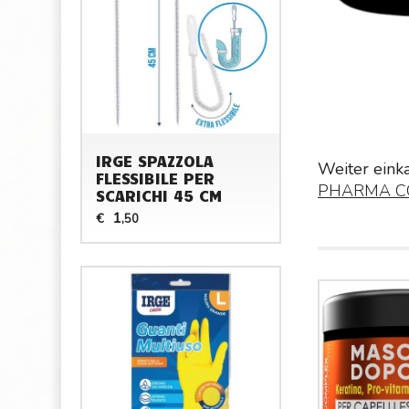
IRGE SPAZZOLA
Weiter eink
FLESSIBILE PER
PHARMA C
SCARICHI 45 CM
1
€
,50