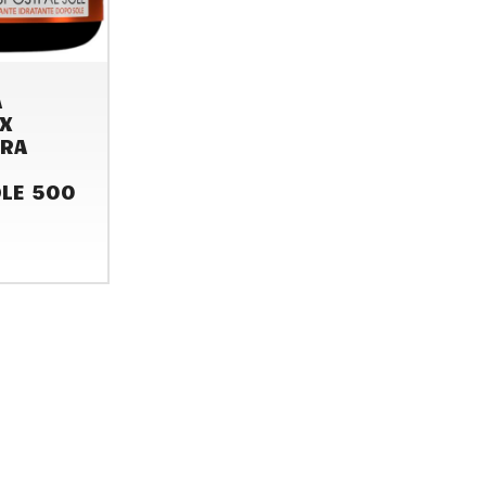
A
X
RA
LE 500