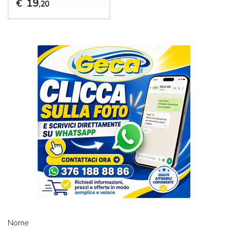
19
€
,20
Nome