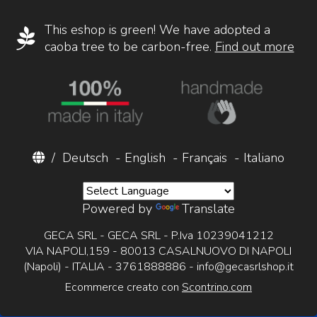
This eshop is green! We have adopted a
caoba tree to be carbon-free.
Find out more
/
Deutsch
-
English
-
Français
-
Italiano
Powered by
Translate
GECA SRL - GECA SRL - P.Iva 10239041212
VIA NAPOLI,159 - 80013 CASALNUOVO DI NAPOLI
(Napoli) - ITALIA - 3761888886 -
info@gecasrlshop.it
Ecommerce creato con
Scontrino.com