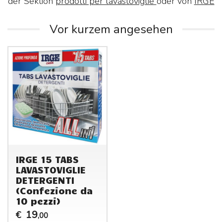
der Sektion
prodotti per lavastoviglie
oder von
IRGE
Vor kurzem angesehen
IRGE 15 TABS
LAVASTOVIGLIE
DETERGENTI
(Confezione da
10 pezzi)
19
€
,00