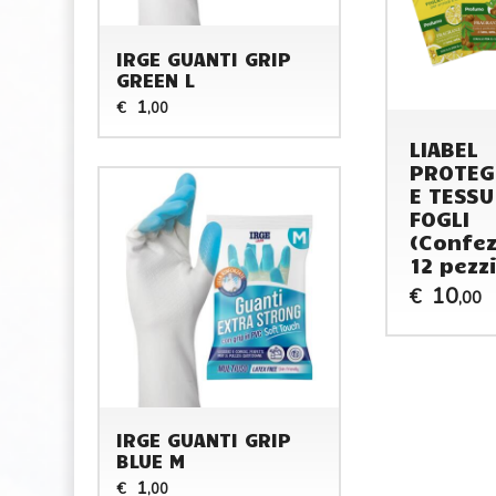
IRGE GUANTI GRIP
GREEN L
1
€
,00
LIABEL
PROTEG
E TESSU
FOGLI
(Confez
12 pezzi
10
€
,00
IRGE GUANTI GRIP
BLUE M
1
€
,00