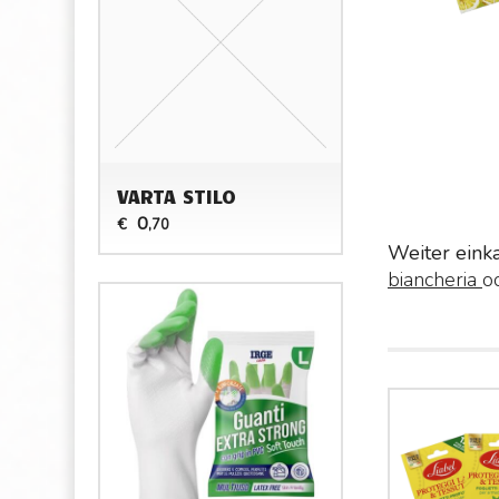
VARTA STILO
0
€
,70
Weiter eink
biancheria
o