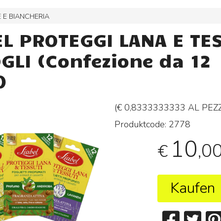
 E BIANCHERIA
EL PROTEGGI LANA E TE
OGLI (Confezione da 12
)
(€ 0,8333333333 AL
PEZ
Produktcode:
2778
10
,0
€
Kaufen