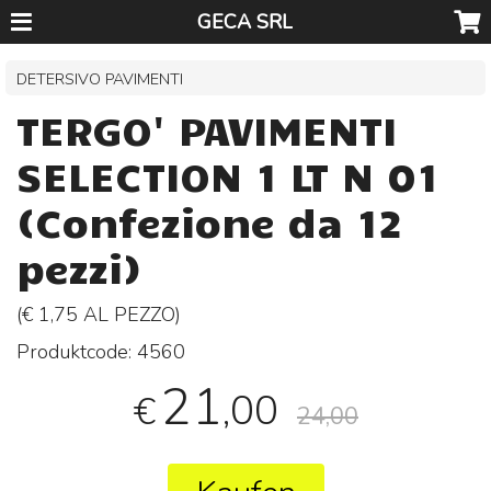
GECA SRL
DETERSIVO PAVIMENTI
TERGO' PAVIMENTI
SELECTION 1 LT N 01
(Confezione da 12
pezzi)
(€ 1,75 AL
PEZZO
)
Produktcode:
4560
21
,00
€
24,00