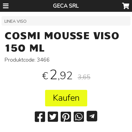
GECA SRL
LINEA VISO
COSMI MOUSSE VISO
150 ML
Produktcode:
3466
2
,92
€
3,65
Kaufen