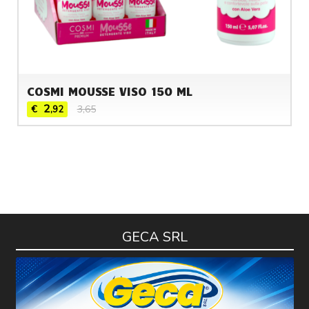
COSMI MOUSSE VISO 150 ML
2
€
3,65
,92
GECA SRL