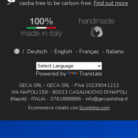
caoba tree to be carbon-free.
Find out more
/
Deutsch
-
English
-
Français
-
Italiano
Powered by
Translate
GECA SRL - GECA SRL - P.Iva 10239041212
VIA NAPOLI,159 - 80013 CASALNUOVO DI NAPOLI
(Napoli) - ITALIA - 3761888886 -
info@gecasrlshop.it
Ecommerce creato con
Scontrino.com