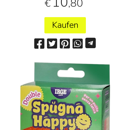
10
,80
€
Kaufen