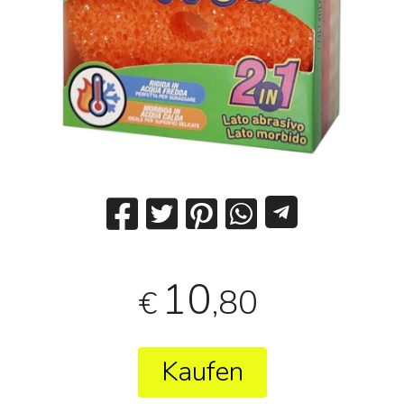
10
,80
€
Kaufen