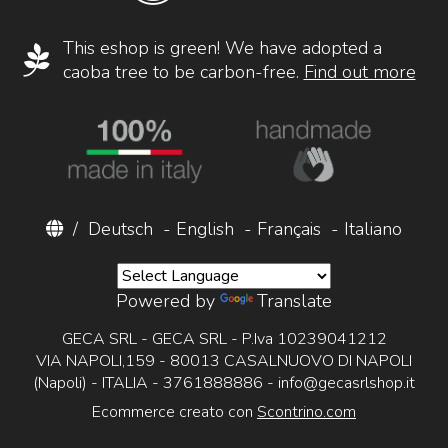
This eshop is green! We have adopted a
caoba tree to be carbon-free.
Find out more
/
Deutsch
-
English
-
Français
-
Italiano
Powered by
Translate
GECA SRL - GECA SRL - P.Iva 10239041212
VIA NAPOLI,159 - 80013 CASALNUOVO DI NAPOLI
(Napoli) - ITALIA - 3761888886 -
info@gecasrlshop.it
Ecommerce creato con
Scontrino.com