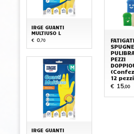
IRGE GUANTI
MULTIUSO L
FATIGAT
0
€
,70
SPUGN
PULIBRA
PEZZI
DOPPIO
(Confez
12 pezzi
15
€
,00
IRGE GUANTI