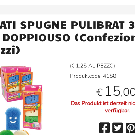
GATI SPUGNE PULIBRAT 
I DOPPIOUSO (Confezio
zzi)
(€ 1,25 AL
PEZZO
)
Produktcode:
4188
15
,0
€
Das Produkt ist derzeit ni
verfügbar.