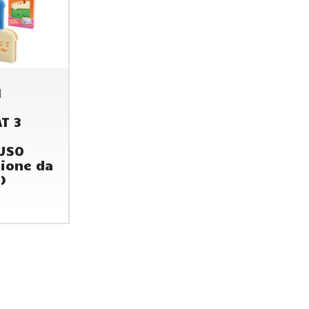
I
E
T 3
USO
ione da
)