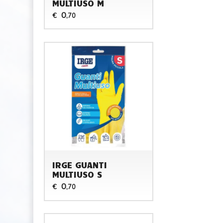
MULTIUSO M
0
€
,70
IRGE GUANTI
MULTIUSO S
0
€
,70