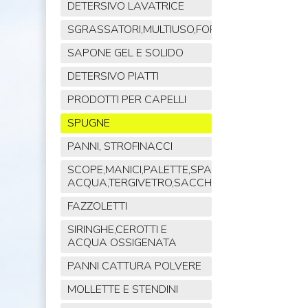
DETERSIVO LAVATRICE
SGRASSATORI,MULTIUSO,FORNO,POLVERE,VET
SAPONE GEL E SOLIDO
DETERSIVO PIATTI
PRODOTTI PER CAPELLI
SPUGNE
PANNI, STROFINACCI
SCOPE,MANICI,PALETTE,SPAZZOLE,TIRA
ACQUA,TERGIVETRO,SACCHI,MOP
FAZZOLETTI
SIRINGHE,CEROTTI E
ACQUA OSSIGENATA
PANNI CATTURA POLVERE
MOLLETTE E STENDINI