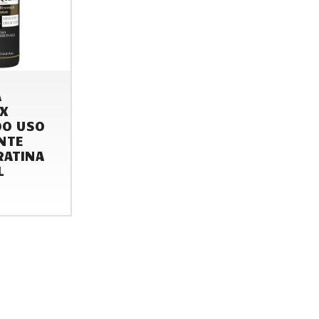
A
X
O USO
NTE
RATINA
L