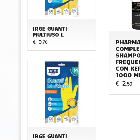
IRGE GUANTI
MULTIUSO L
PHARM
0
€
,70
COMPLE
SHAMPO
FREQUE
CON KE
1000 M
2
€
,50
IRGE GUANTI