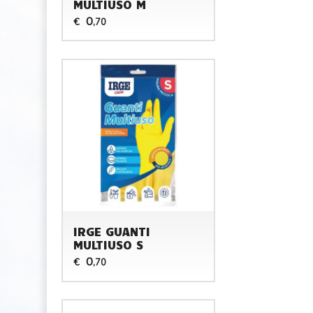
MULTIUSO M
0
€
,70
IRGE GUANTI
MULTIUSO S
0
€
,70