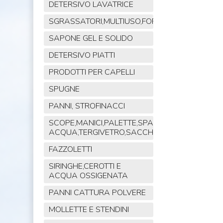
DETERSIVO LAVATRICE
SGRASSATORI,MULTIUSO,FORNO,POLVERE,VET
SAPONE GEL E SOLIDO
DETERSIVO PIATTI
PRODOTTI PER CAPELLI
SPUGNE
PANNI, STROFINACCI
SCOPE,MANICI,PALETTE,SPAZZOLE,TIRA
ACQUA,TERGIVETRO,SACCHI,MOP
FAZZOLETTI
SIRINGHE,CEROTTI E
ACQUA OSSIGENATA
PANNI CATTURA POLVERE
MOLLETTE E STENDINI