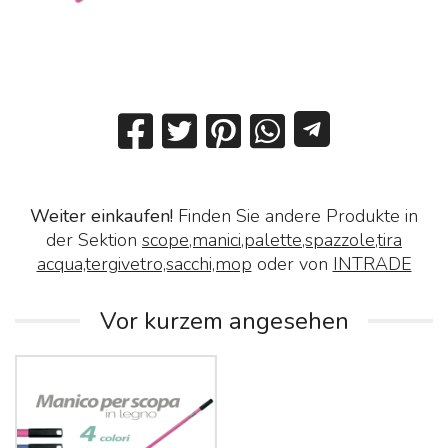
Weiter einkaufen!
Finden Sie andere Produkte in
der Sektion
scope,manici,palette,spazzole,tira
acqua,tergivetro,sacchi,mop
oder von
INTRADE
Vor kurzem angesehen