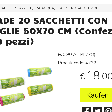
,PALETTE,SPAZZOLE,TIRA ACQUA,TERGIVETRO,SACCHI,MOP
ADE 20 SACCHETTI CON
GLIE 50X70 CM (Confez
 pezzi)
(€ 0,90 AL
PEZZO
)
Produktcode:
4732
18
,0
€
Kaufen