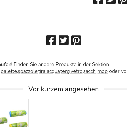
aufen!
Finden Sie andere Produkte in der Sektion
,palette,spazzole,tira acqua,tergivetro,sacchi,mop
oder v
Vor kurzem angesehen