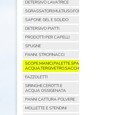
DETERSIVO LAVATRICE
SGRASSATORI,MULTIUSO,FORNO,POLVERE,VET
SAPONE GEL E SOLIDO
DETERSIVO PIATTI
PRODOTTI PER CAPELLI
SPUGNE
PANNI, STROFINACCI
SCOPE,MANICI,PALETTE,SPAZZOLE,TIRA
ACQUA,TERGIVETRO,SACCHI,MOP
FAZZOLETTI
SIRINGHE,CEROTTI E
ACQUA OSSIGENATA
PANNI CATTURA POLVERE
MOLLETTE E STENDINI