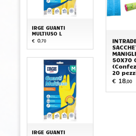
IRGE GUANTI
MULTIUSO L
INTRAD
0
€
,70
SACCHE
MANIGL
50X70 
(Confez
20 pezz
18
€
,00
IRGE GUANTI