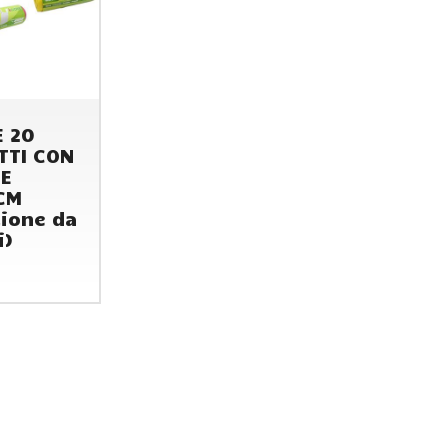
E 20
TTI CON
IE
CM
ione da
i)