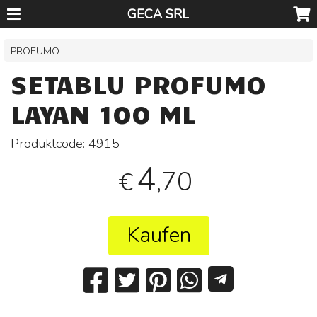
GECA SRL
PROFUMO
SETABLU PROFUMO
LAYAN 100 ML
Produktcode:
4915
4
,70
€
Kaufen