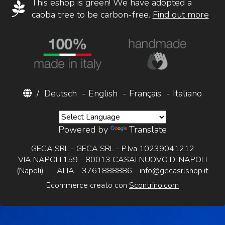
This eshop is green! We have adopted a
caoba tree to be carbon-free.
Find out more
/
Deutsch
-
English
-
Français
-
Italiano
Powered by
Translate
GECA SRL - GECA SRL - P.Iva 10239041212
VIA NAPOLI,159 - 80013 CASALNUOVO DI NAPOLI
(Napoli) - ITALIA - 3761888886 -
info@gecasrlshop.it
Ecommerce creato con
Scontrino.com