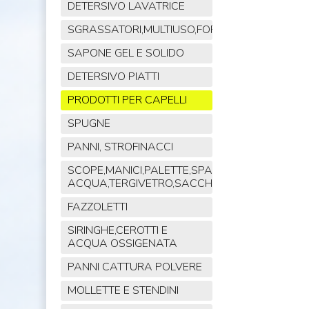
DETERSIVO LAVATRICE
SGRASSATORI,MULTIUSO,FORNO,POLVERE,VET
SAPONE GEL E SOLIDO
DETERSIVO PIATTI
PRODOTTI PER CAPELLI
SPUGNE
PANNI, STROFINACCI
SCOPE,MANICI,PALETTE,SPAZZOLE,TIRA
ACQUA,TERGIVETRO,SACCHI,MOP
FAZZOLETTI
SIRINGHE,CEROTTI E
ACQUA OSSIGENATA
PANNI CATTURA POLVERE
MOLLETTE E STENDINI