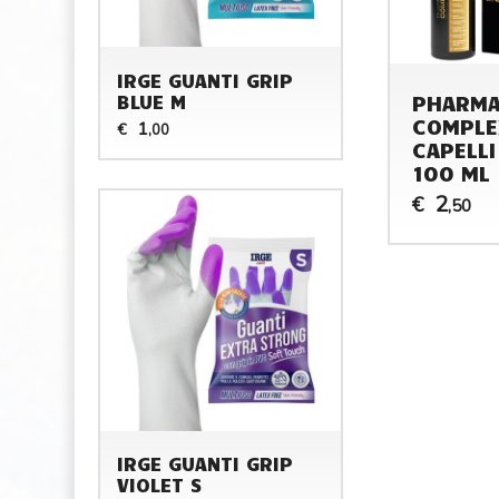
IRGE GUANTI GRIP
PHARM
BLUE M
COMPLE
1
€
,00
CAPELLI
100 ML
2
€
,50
IRGE GUANTI GRIP
VIOLET S