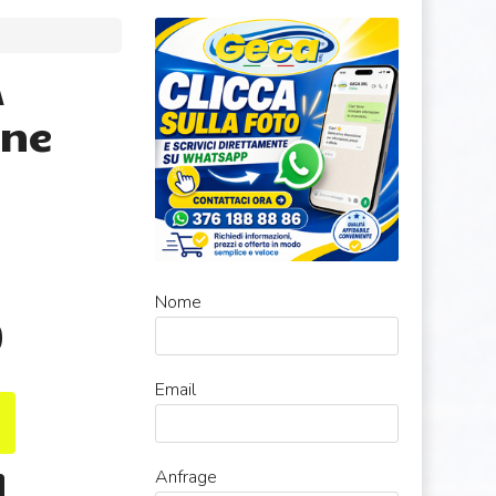
A
one
Nome
0
Email
Anfrage