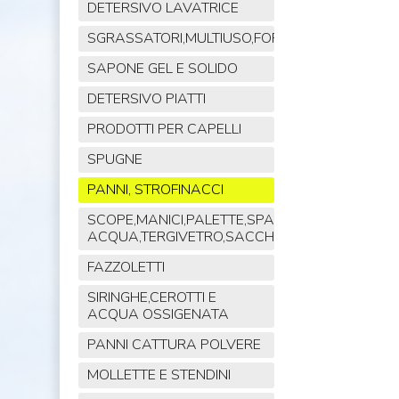
DETERSIVO LAVATRICE
SGRASSATORI,MULTIUSO,FORNO,POLVERE,VET
SAPONE GEL E SOLIDO
DETERSIVO PIATTI
PRODOTTI PER CAPELLI
SPUGNE
PANNI, STROFINACCI
SCOPE,MANICI,PALETTE,SPAZZOLE,TIRA
ACQUA,TERGIVETRO,SACCHI,MOP
FAZZOLETTI
SIRINGHE,CEROTTI E
ACQUA OSSIGENATA
PANNI CATTURA POLVERE
MOLLETTE E STENDINI