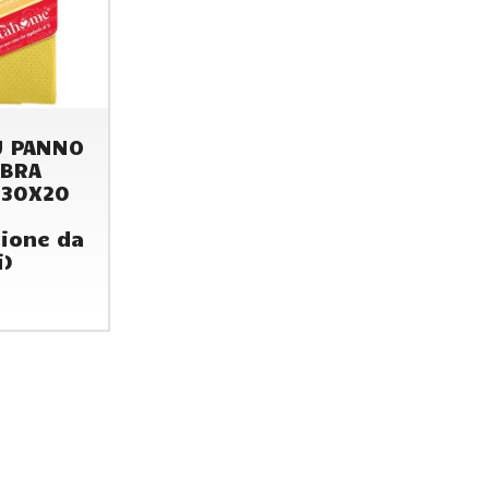
U PANNO
IBRA
 30X20
ione da
i)