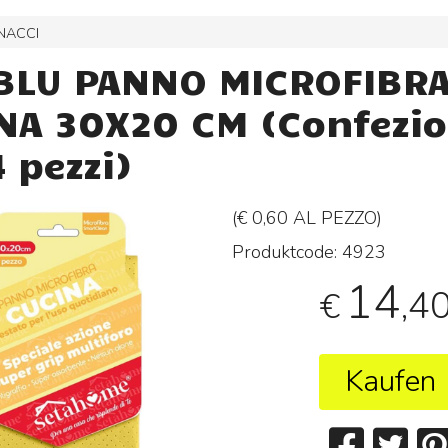
INACCI
BLU PANNO MICROFIBR
NA 30X20 CM (Confezi
 pezzi)
(€ 0,60 AL
PEZZO
)
Produktcode:
4923
14
,4
€
Kaufen