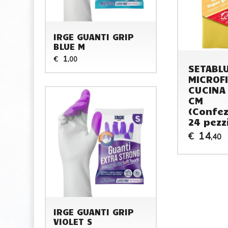
IRGE GUANTI GRIP
BLUE M
1
€
,00
SETABL
MICROF
CUCINA
CM
(Confez
24 pezz
14
€
,40
IRGE GUANTI GRIP
VIOLET S