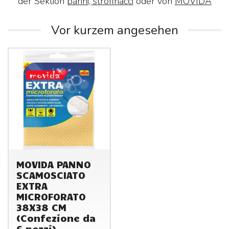
der Sektion
panni, strofinacci
oder von
MOVIDA
Vor kurzem angesehen
MOVIDA PANNO
SCAMOSCIATO
EXTRA
MICROFORATO
38X38 CM
(Confezione da
6 pezzi)