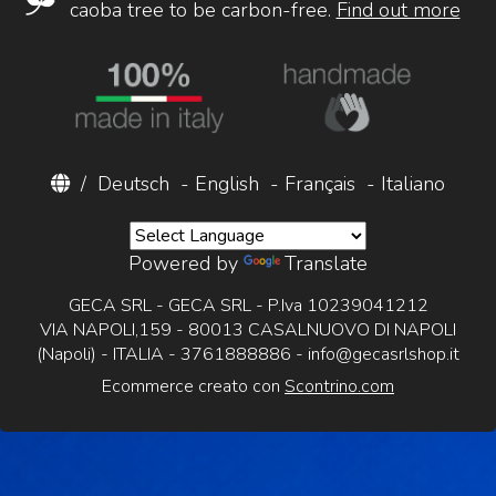
caoba tree to be carbon-free.
Find out more
/
Deutsch
-
English
-
Français
-
Italiano
Powered by
Translate
GECA SRL - GECA SRL - P.Iva 10239041212
VIA NAPOLI,159 - 80013 CASALNUOVO DI NAPOLI
(Napoli) - ITALIA - 3761888886 -
info@gecasrlshop.it
Ecommerce creato con
Scontrino.com