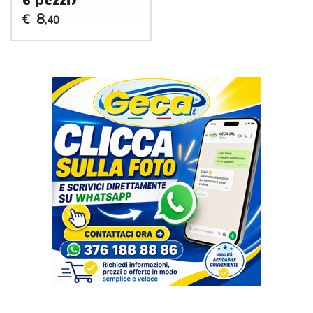
8
€
,40