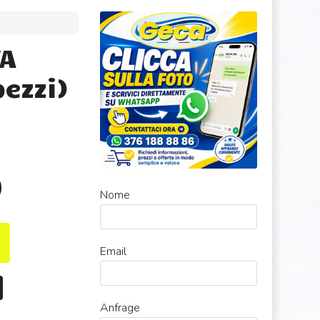
VA
ezzi)
0
Nome
Email
Anfrage