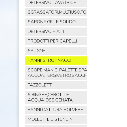
DETERSIVO LAVATRICE
SGRASSATORI,MULTIUSO,FORNO,POLVERE,VET
SAPONE GEL E SOLIDO
DETERSIVO PIATTI
PRODOTTI PER CAPELLI
SPUGNE
PANNI, STROFINACCI
SCOPE,MANICI,PALETTE,SPAZZOLE,TIRA
ACQUA,TERGIVETRO,SACCHI,MOP
FAZZOLETTI
SIRINGHE,CEROTTI E
ACQUA OSSIGENATA
PANNI CATTURA POLVERE
MOLLETTE E STENDINI