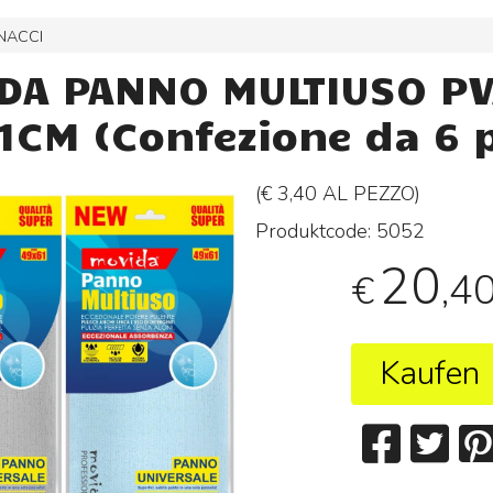
INACCI
DA PANNO MULTIUSO P
1CM (Confezione da 6 p
(€ 3,40 AL
PEZZO
)
Produktcode:
5052
20
,4
€
Kaufen