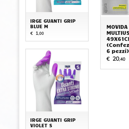
IRGE GUANTI GRIP
MOVIDA
BLUE M
MULTIU
1
€
,00
49X61C
(Confez
6 pezzi)
20
€
,40
IRGE GUANTI GRIP
VIOLET S