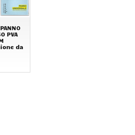
 PANNO
SO PVA
M
ione da